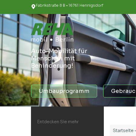
Fabrikstraße 8 B • 16761 Hennigsdorf
Auto-Mobilität für
Menschen mit
Behinderung!
Umbauprogramm
Gebrauc
Entdecken Sie mehr
Startseite