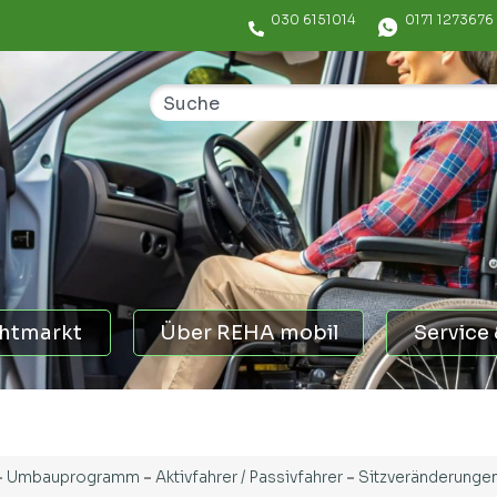
030 6151014
0171 1273676
htmarkt
Über REHA mobil
Service 
-
Umbauprogramm
-
Aktivfahrer / Passivfahrer
-
Sitzveränderungen