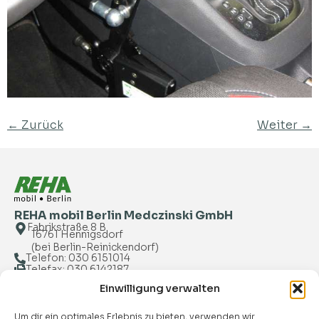
←
Zurück
Weiter
→
REHA mobil Berlin Medczinski GmbH
Fabrikstraße 8 B
16761 Hennigsdorf
(bei Berlin-Reinickendorf)
Telefon: 030 6151014
Telefax: 030 6142187
WhatsApp: 0171 1273676
Einwilligung verwalten
mail@reha-mobil.de
Nützliche Links
Um dir ein optimales Erlebnis zu bieten, verwenden wir